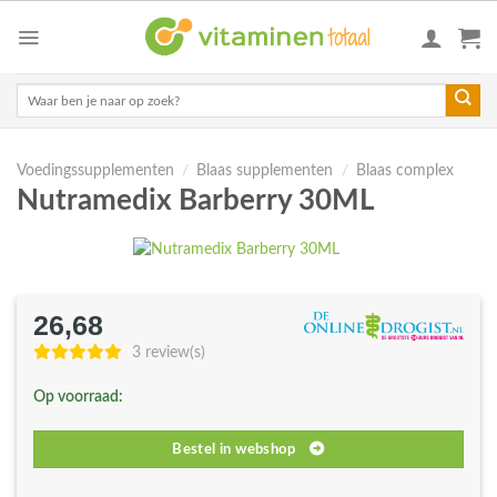
Skip
to
content
Zoeken
naar:
Voedingssupplementen
/
Blaas supplementen
/
Blaas complex
Nutramedix Barberry 30ML
26,68
3 review(s)
Op voorraad:
Bestel in webshop