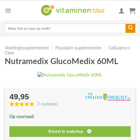
Skip
to
content
Zoeken
naar:
Voedingssupplementen
/
Populaire supplementen
/
Cat&apos;s
Claw
Nutramedix GlucoMedix 60ML
49,95
2 review(s)
Op voorraad:
Bestel in webshop