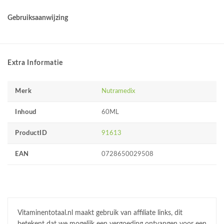
Gebruiksaanwijzing
Extra Informatie
Merk
Nutramedix
Inhoud
60ML
ProductID
91613
EAN
0728650029508
Vitaminentotaal.nl maakt gebruik van affiliate links, dit
betekent dat we mogelijk een vergoeding ontvangen voor een