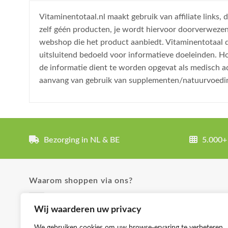
Vitaminentotaal.nl maakt gebruik van affiliate links
zelf géén producten, je wordt hiervoor doorverweze
webshop die het product aanbiedt. Vitaminentotaal do
uitsluitend bedoeld voor informatieve doeleinden. H
de informatie dient te worden opgevat als medisch a
aanvang van gebruik van supplementen/natuurvoedi
Bezorging in NL & BE
5.000+
Waarom shoppen via ons?
✓ Uitgebreide product omschrijvingen
Wij waarderen uw privacy
✓ Groot aanbod en lage prijzen