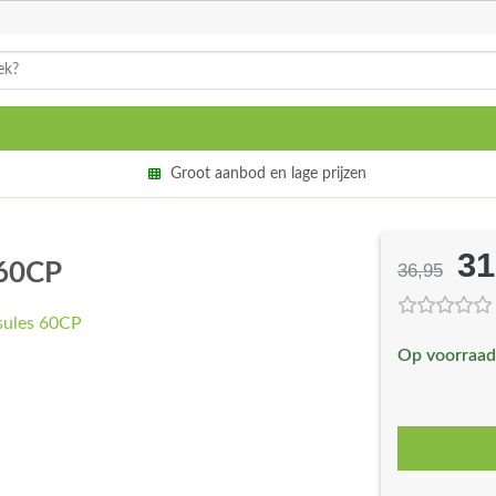
Groot aanbod en lage prijzen
31
Oo
 60CP
36,95
pri
wa
Op voorraad
€3