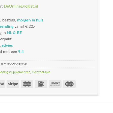
r:
DeOnlineDrogist.nl
 besteld,
morgen in huis
rzending
vanaf € 20,-
g in
NL & BE
erpakt
g
advies
d met een
9.4
:
8713559510358
oedingssupplementen
,
Fytotherapie