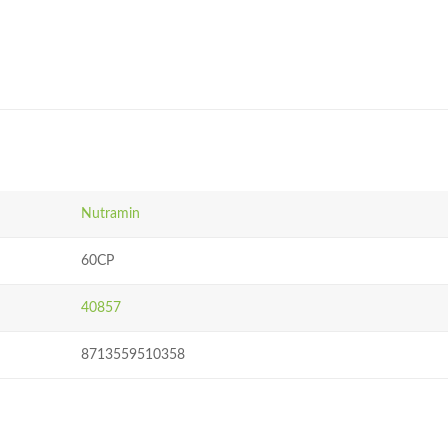
Nutramin
60CP
40857
8713559510358