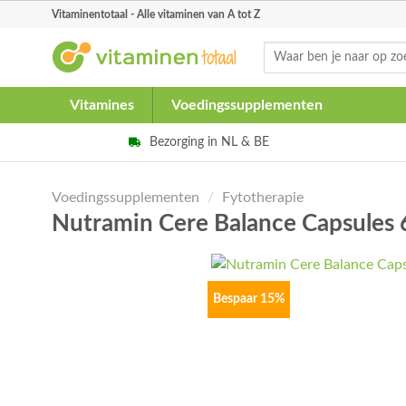
Skip
Vitaminentotaal - Alle vitaminen van A tot Z
to
Zoeken
content
naar:
Vitamines
Voedingssupplementen
Bezorging in NL & BE
Voedingssupplementen
/
Fytotherapie
Nutramin Cere Balance Capsules
Bespaar 15%