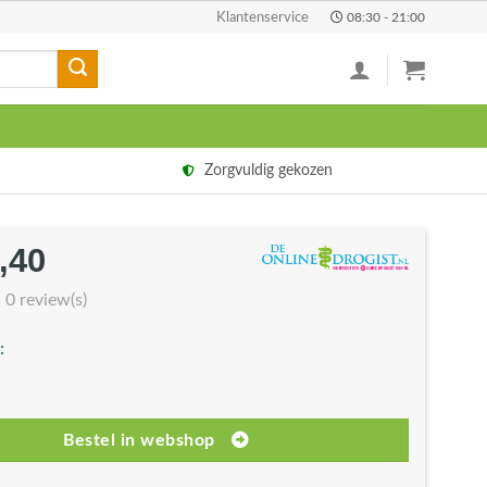
Klantenservice
08:30 - 21:00
Zorgvuldig gekozen
,40
rspronkelijke
Huidige
js
prijs
0 review(s)
s:
is:
:
6,95.
€31,40.
Bestel in webshop