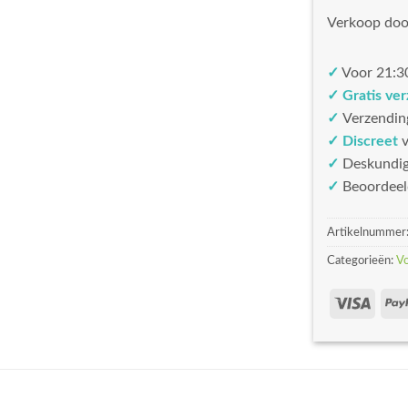
Verkoop doo
✓
Voor 21:30
✓ Gratis ve
✓
Verzendin
✓ Discreet
v
✓
Deskundi
✓
Beoordeel
Artikelnummer
Categorieën:
V