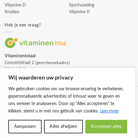
Vitamine D
Sportvoeding
Kruiden
Vitamine K
Heb je een vraag?
Vitaminentotaal
Concertstraat 2
(geen bezoekadres)
7512 HZ Enschede
info@vitaminentotaal.nl
Wij waarderen uw privacy
We gebruiken cookies om uw browse-ervaring te verbeteren,
gepersonaliseerde advertenties of inhoud weer te geven en
ons verkeer te analyseren. Door op "Alles accepteren" te
klikken, stemt u in met ons gebruik van cookies.
Lees meer
Klantenservice
Cookies
Privacybeleid
Disclaimer
Aanpassen
Alles afwijzen
Accepteer alles
© 2026 -
Vitaminentotaal.nl