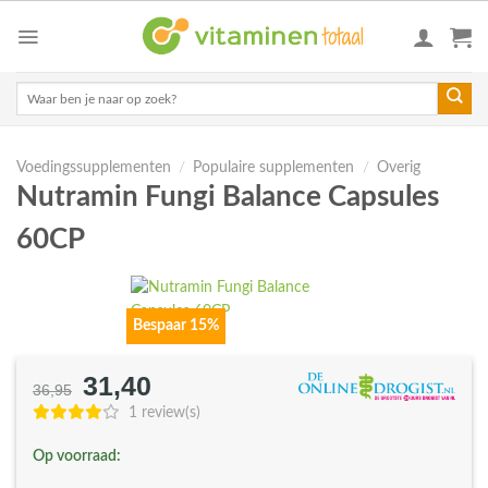
Skip
to
content
Zoeken
naar:
Voedingssupplementen
/
Populaire supplementen
/
Overig
Nutramin Fungi Balance Capsules
60CP
Bespaar 15%
31,40
Oorspronkelijke
Huidige
36,95
prijs
prijs
1 review(s)
was:
is:
Op voorraad:
€36,95.
€31,40.