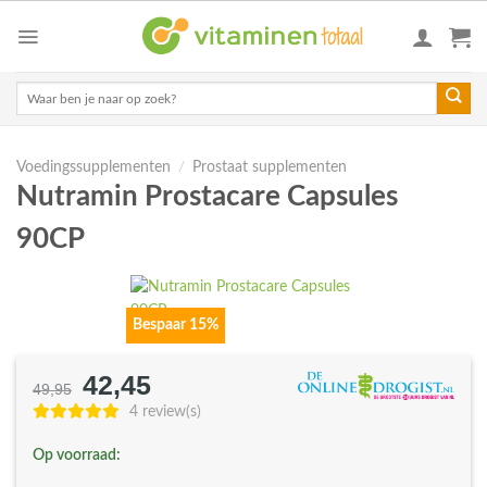
Skip
to
content
Zoeken
naar:
Voedingssupplementen
/
Prostaat supplementen
Nutramin Prostacare Capsules
90CP
Bespaar 15%
42,45
Oorspronkelijke
Huidige
49,95
prijs
prijs
4 review(s)
was:
is:
Op voorraad:
€49,95.
€42,45.