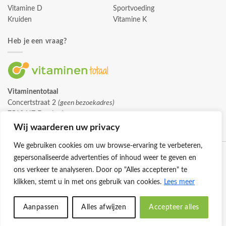
Vitamine D
Sportvoeding
Kruiden
Vitamine K
Heb je een vraag?
Vitaminentotaal
Concertstraat 2
(geen bezoekadres)
7512 HZ Enschede
info@vitaminentotaal.nl
Wij waarderen uw privacy
We gebruiken cookies om uw browse-ervaring te verbeteren,
gepersonaliseerde advertenties of inhoud weer te geven en
ons verkeer te analyseren. Door op "Alles accepteren" te
klikken, stemt u in met ons gebruik van cookies.
Lees meer
Klantenservice
Cookies
Privacybeleid
Disclaimer
Aanpassen
Alles afwijzen
Accepteer alles
© 2026 -
Vitaminentotaal.nl