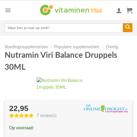
Skip
to
content
Zoeken
naar:
Voedingssupplementen
/
Populaire supplementen
/
Overig
Nutramin Viri Balance Druppels
30ML
22,95
7 review(s)
Op voorraad: