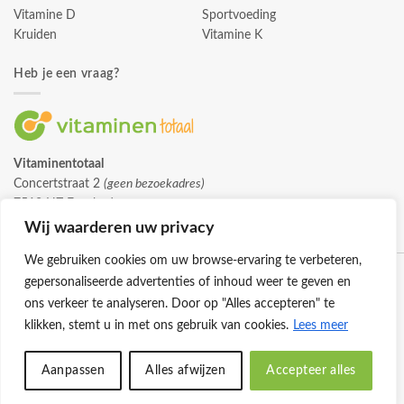
Vitamine D
Sportvoeding
Kruiden
Vitamine K
Heb je een vraag?
Vitaminentotaal
Concertstraat 2
(geen bezoekadres)
7512 HZ Enschede
info@vitaminentotaal.nl
Wij waarderen uw privacy
We gebruiken cookies om uw browse-ervaring te verbeteren,
gepersonaliseerde advertenties of inhoud weer te geven en
ons verkeer te analyseren. Door op "Alles accepteren" te
klikken, stemt u in met ons gebruik van cookies.
Lees meer
Klantenservice
Cookies
Privacybeleid
Disclaimer
Aanpassen
Alles afwijzen
Accepteer alles
© 2026 -
Vitaminentotaal.nl