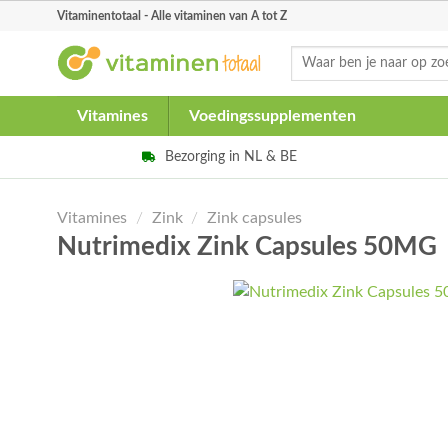
Skip
Vitaminentotaal - Alle vitaminen van A tot Z
to
Zoeken
content
naar:
Vitamines
Voedingssupplementen
Bezorging in NL & BE
Vitamines
/
Zink
/
Zink capsules
Nutrimedix Zink Capsules 50MG