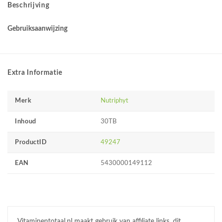
Beschrijving
Gebruiksaanwijzing
Extra Informatie
Merk
Nutriphyt
Inhoud
30TB
ProductID
49247
EAN
5430000149112
Vitaminentotaal.nl maakt gebruik van affiliate links, dit