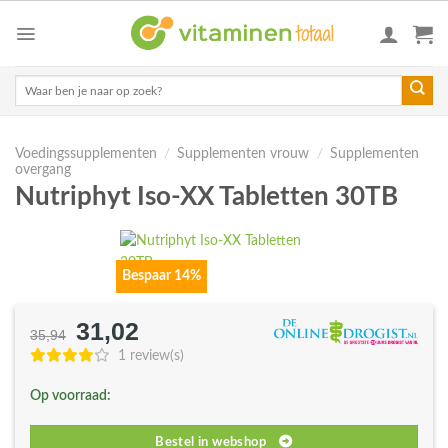
Skip
to
content
Zoeken
naar:
Voedingssupplementen
/
Supplementen vrouw
/
Supplementen
overgang
Nutriphyt Iso-XX Tabletten 30TB
Bespaar 14%
31,02
Oorspronkelijke
Huidige
35,94
prijs
prijs
1 review(s)
was:
is:
Op voorraad:
€35,94.
€31,02.
Bestel in webshop