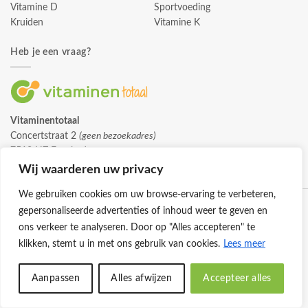
Vitamine D
Sportvoeding
Kruiden
Vitamine K
Heb je een vraag?
Vitaminentotaal
Concertstraat 2
(geen bezoekadres)
7512 HZ Enschede
info@vitaminentotaal.nl
Wij waarderen uw privacy
We gebruiken cookies om uw browse-ervaring te verbeteren,
gepersonaliseerde advertenties of inhoud weer te geven en
ons verkeer te analyseren. Door op "Alles accepteren" te
klikken, stemt u in met ons gebruik van cookies.
Lees meer
Klantenservice
Cookies
Privacybeleid
Disclaimer
Aanpassen
Alles afwijzen
Accepteer alles
© 2026 -
Vitaminentotaal.nl