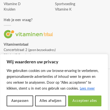
Vitamine D
Sportvoeding
Kruiden
Vitamine K
Heb je een vraag?
Vitaminentotaal
Concertstraat 2
(geen bezoekadres)
7512 HZ Enschede
info@vitaminentotaal.nl
Wij waarderen uw privacy
We gebruiken cookies om uw browse-ervaring te verbeteren,
gepersonaliseerde advertenties of inhoud weer te geven en
ons verkeer te analyseren. Door op "Alles accepteren" te
klikken, stemt u in met ons gebruik van cookies.
Lees meer
Klantenservice
Cookies
Privacybeleid
Disclaimer
Aanpassen
Alles afwijzen
Accepteer alles
© 2026 -
Vitaminentotaal.nl