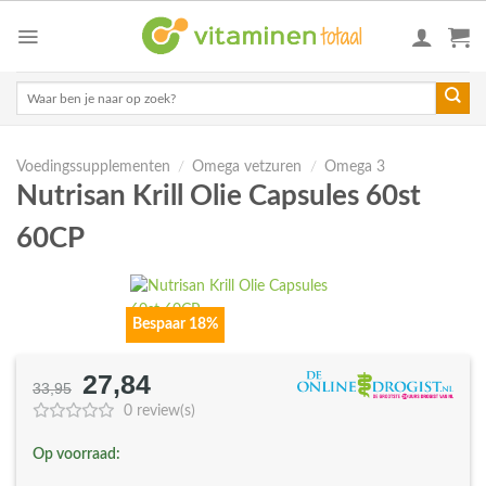
Skip
to
content
Zoeken
naar:
Voedingssupplementen
/
Omega vetzuren
/
Omega 3
Nutrisan Krill Olie Capsules 60st
60CP
Bespaar 18%
27,84
Oorspronkelijke
Huidige
33,95
prijs
prijs
0 review(s)
was:
is:
Op voorraad:
€33,95.
€27,84.