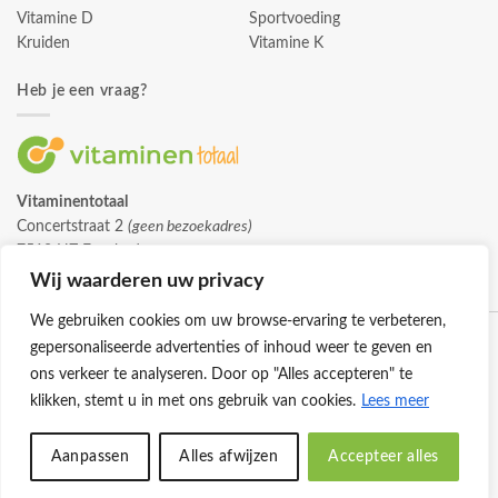
Vitamine D
Sportvoeding
Kruiden
Vitamine K
Heb je een vraag?
Vitaminentotaal
Concertstraat 2
(geen bezoekadres)
7512 HZ Enschede
info@vitaminentotaal.nl
Wij waarderen uw privacy
We gebruiken cookies om uw browse-ervaring te verbeteren,
gepersonaliseerde advertenties of inhoud weer te geven en
ons verkeer te analyseren. Door op "Alles accepteren" te
klikken, stemt u in met ons gebruik van cookies.
Lees meer
Klantenservice
Cookies
Privacybeleid
Disclaimer
Aanpassen
Alles afwijzen
Accepteer alles
© 2026 -
Vitaminentotaal.nl