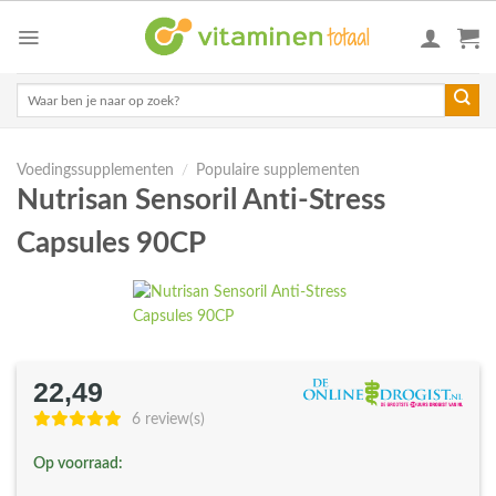
Skip
to
content
Zoeken
naar:
Voedingssupplementen
/
Populaire supplementen
Nutrisan Sensoril Anti-Stress
Capsules 90CP
22,49
6 review(s)
Op voorraad: