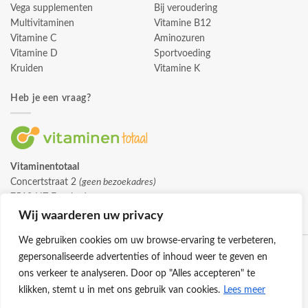
Vega supplementen
Bij veroudering
Multivitaminen
Vitamine B12
Vitamine C
Aminozuren
Vitamine D
Sportvoeding
Kruiden
Vitamine K
Heb je een vraag?
Vitaminentotaal
Concertstraat 2
(geen bezoekadres)
7512 HZ Enschede
info@vitaminentotaal.nl
Wij waarderen uw privacy
We gebruiken cookies om uw browse-ervaring te verbeteren,
gepersonaliseerde advertenties of inhoud weer te geven en
ons verkeer te analyseren. Door op "Alles accepteren" te
klikken, stemt u in met ons gebruik van cookies.
Lees meer
Klantenservice
Cookies
Privacybeleid
Disclaimer