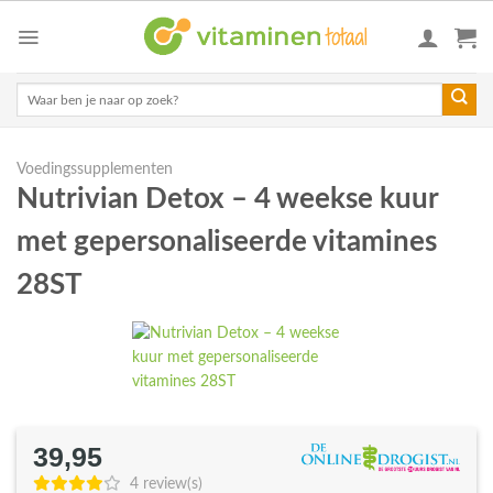
Skip
to
content
Zoeken
naar:
Voedingssupplementen
Nutrivian Detox – 4 weekse kuur
met gepersonaliseerde vitamines
28ST
39,95
4 review(s)