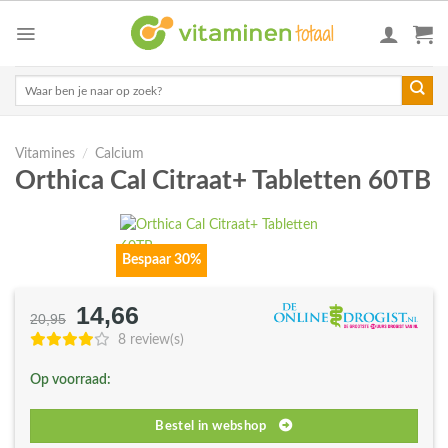
Skip
to
content
Zoeken
naar:
Vitamines
/
Calcium
Orthica Cal Citraat+ Tabletten 60TB
Bespaar 30%
14,66
Oorspronkelijke
Huidige
20,95
prijs
prijs
8 review(s)
was:
is:
Op voorraad:
€20,95.
€14,66.
Bestel in webshop