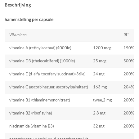
Beschrijving
Samenstelling per capsule
Vitaminen
RI*
vitamine A (retinylacetaat) (4000ie)
1200 mcg
150%
vitamine D3 (cholecalciferol) (1000ie)
25 mcg
500%
vitamine E (d-alfa-tocoferylsuccinaat) (36ie)
24 mg
200%
vitamine C (ascorbinezuur, ascorbylpalmitaat)
163 mg
204%
vitamine B1 (thiaminemononitraat)
twee,2 mg
200%
vitamine B2 (riboflavine)
2,8 mg
200%
niacinamide (vitamine B3)
32 mg
200%