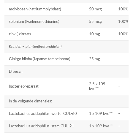
molybdeen (natriummolybdaat)
50 mcg
100%
selenium (l-selenomethionine)
55 mcg
100%
zink (-citraat)
10 mg
100%
Kruiden – planten(bestanddelen)
Ginkgo biloba (Japanse tempelboom)
25 mg
–
Diversen
2,5 x 109
bacteriepreparaat
–
kve**
in de volgende dimensies:
Lactobacillus acidophilus, wortel CUL-60
1 x 109 kve**
–
Lactobacillus acidophilus, stam CUL-21
1 x 109 kve**
–