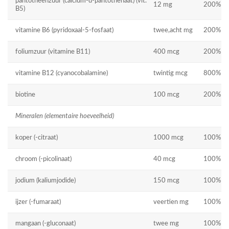
pantotheenzuur (calcium-d-pantothenaat) (vit.
12 mg
200%
B5)
vitamine B6 (pyridoxaal-5-fosfaat)
twee,acht mg
200%
foliumzuur (vitamine B11)
400 mcg
200%
vitamine B12 (cyanocobalamine)
twintig mcg
800%
biotine
100 mcg
200%
Mineralen (elementaire hoeveelheid)
koper (-citraat)
1000 mcg
100%
chroom (-picolinaat)
40 mcg
100%
jodium (kaliumjodide)
150 mcg
100%
ijzer (-fumaraat)
veertien mg
100%
mangaan (-gluconaat)
twee mg
100%