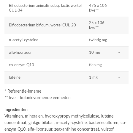
Bifidobacterium animalis subsp lactis wortel
475 x 106
–
CUL-34
kve**
25 x 106
Bifidobacterium bifidum, wortel CUL-20
–
kve**
n-acetyl-cysteïne
twintig mg
–
alfa-liponzuur
10 mg
–
co-enzym Q10
tien mg
–
luteïne
1 mg
–
* Referentie-inname
** kve = kolonievormende eenheden
Ingrediënten
Vitaminen, mineralen, hydroxypropylmethylcellulose, luteïne
concentraat, ginkgo biloba , n-acetyl-cysteïne, bacterieculturen, co-
enzym Q10, alfa-liponzuur, zeaxanthine concentraat, vulstof