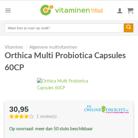
Skip
to
content
Zoeken
naar:
Vitamines
/
Algemene multivitaminen
Orthica Multi Probiotica Capsules
60CP
30,95
1 review(s)
Op voorraad: meer dan 50 stuks beschikbaar