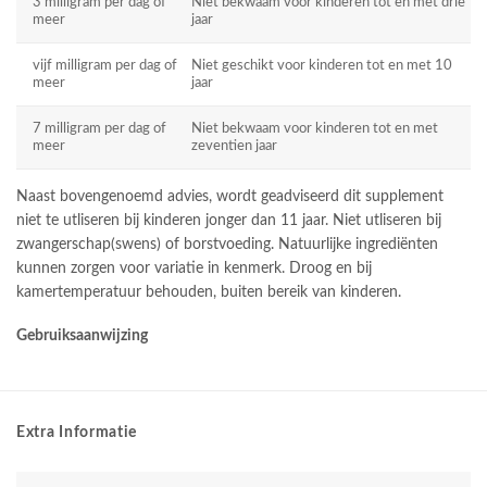
3 milligram per dag of
Niet bekwaam voor kinderen tot en met drie
meer
jaar
vijf milligram per dag of
Niet geschikt voor kinderen tot en met 10
meer
jaar
7 milligram per dag of
Niet bekwaam voor kinderen tot en met
meer
zeventien jaar
Naast bovengenoemd advies, wordt geadviseerd dit supplement
niet te utliseren bij kinderen jonger dan 11 jaar. Niet utliseren bij
zwangerschap(swens) of borstvoeding. Natuurlijke ingrediënten
kunnen zorgen voor variatie in kenmerk. Droog en bij
kamertemperatuur behouden, buiten bereik van kinderen.
Gebruiksaanwijzing
Extra Informatie