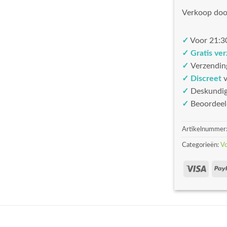
Verkoop doo
✓
Voor 21:30
✓ Gratis ve
✓
Verzendin
✓ Discreet
v
✓
Deskundi
✓
Beoordeel
Artikelnummer
Categorieën:
V