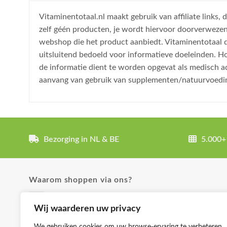
Vitaminentotaal.nl maakt gebruik van affiliate links
zelf géén producten, je wordt hiervoor doorverweze
webshop die het product aanbiedt. Vitaminentotaal do
uitsluitend bedoeld voor informatieve doeleinden. H
de informatie dient te worden opgevat als medisch a
aanvang van gebruik van supplementen/natuurvoedi
Bezorging in NL & BE
5.000+
Waarom shoppen via ons?
✓ Uitgebreide product omschrijvingen
Wij waarderen uw privacy
✓ Groot aanbod en lage prijzen