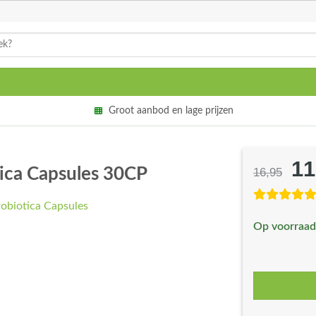
Groot aanbod en lage prijzen
11
Oo
tica Capsules 30CP
16,95
pri
wa
Op voorraad
€1