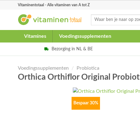
Skip
Vitaminentotaal - Alle vitaminen van A tot Z
to
Zoeken
content
naar:
Vitamines
Voedingssupplementen
Bezorging in NL & BE
Voedingssupplementen
/
Probiotica
Orthica Orthiflor Original Probio
Bespaar 30%