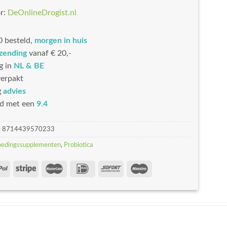
r:
DeOnlineDrogist.nl
 besteld,
morgen in huis
rzending
vanaf € 20,-
g in
NL & BE
erpakt
g
advies
d met een
9.4
:
8714439570233
oedingssupplementen
,
Probiotica