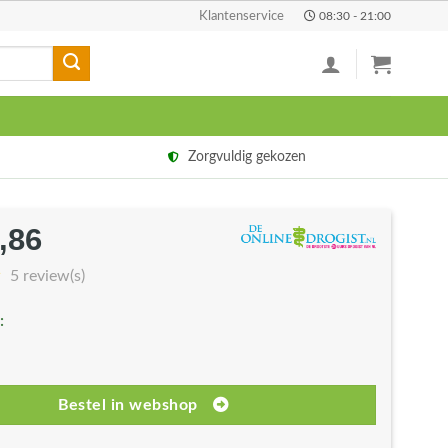
Klantenservice
08:30 - 21:00
Zorgvuldig gekozen
,86
rspronkelijke
Huidige
js
prijs
5 review(s)
s:
is:
:
6,95.
€11,86.
Bestel in webshop