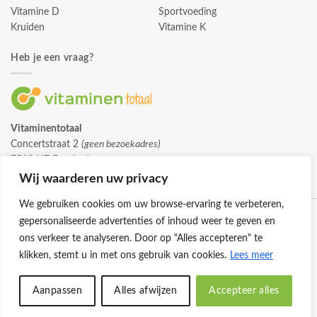
Vitamine D
Sportvoeding
Kruiden
Vitamine K
Heb je een vraag?
Vitaminentotaal
Concertstraat 2
(geen bezoekadres)
7512 HZ Enschede
info@vitaminentotaal.nl
Wij waarderen uw privacy
We gebruiken cookies om uw browse-ervaring te verbeteren,
gepersonaliseerde advertenties of inhoud weer te geven en
ons verkeer te analyseren. Door op "Alles accepteren" te
klikken, stemt u in met ons gebruik van cookies.
Lees meer
Klantenservice
Cookies
Privacybeleid
Disclaimer
Aanpassen
Alles afwijzen
Accepteer alles
© 2026 -
Vitaminentotaal.nl