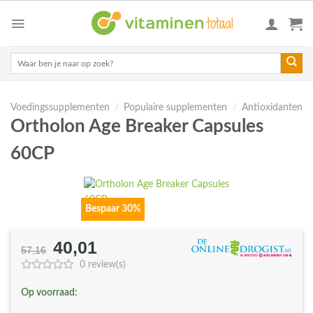
Skip
to
content
Zoeken
naar:
Voedingssupplementen
/
Populaire supplementen
/
Antioxidanten
Ortholon Age Breaker Capsules
60CP
Bespaar 30%
40,01
Oorspronkelijke
Huidige
57,16
prijs
prijs
0 review(s)
was:
is:
Op voorraad:
€57,16.
€40,01.