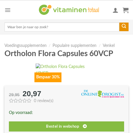
Skip
to
content
Zoeken
naar:
Voedingssupplementen
/
Populaire supplementen
/
Venkel
Ortholon Flora Capsules 60VCP
Bespaar 30%
20,97
Oorspronkelijke
Huidige
29,95
prijs
prijs
0 review(s)
was:
is:
Op voorraad:
€29,95.
€20,97.
Bestel in webshop