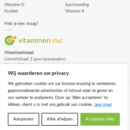
Vitamine D
Sportvoeding
Kruiden
Vitamine K
Heb je een vraag?
Vitaminentotaal
Concertstraat 2
(geen bezoekadres)
7512 HZ Enschede
info@vitaminentotaal.nl
Wij waarderen uw privacy
We gebruiken cookies om uw browse-ervaring te verbeteren,
gepersonaliseerde advertenties of inhoud weer te geven en
ons verkeer te analyseren. Door op "Alles accepteren" te
klikken, stemt u in met ons gebruik van cookies.
Lees meer
Klantenservice
Cookies
Privacybeleid
Disclaimer
Aanpassen
Alles afwijzen
Accepteer alles
© 2026 -
Vitaminentotaal.nl