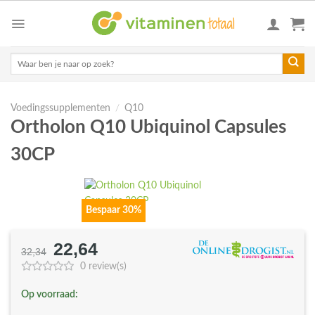
Skip
to
content
Zoeken
naar:
Voedingssupplementen
/
Q10
Ortholon Q10 Ubiquinol Capsules
30CP
Bespaar 30%
22,64
Oorspronkelijke
Huidige
32,34
prijs
prijs
0 review(s)
was:
is:
Op voorraad:
€32,34.
€22,64.