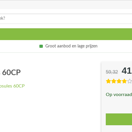
Groot aanbod en lage prijzen
41
Oo
s 60CP
59,32
pri
wa
Op voorraad
€5