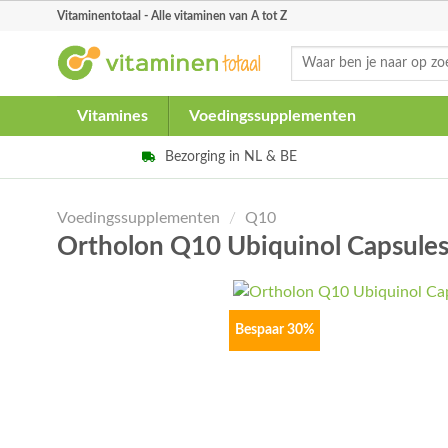
Skip
Vitaminentotaal - Alle vitaminen van A tot Z
to
Zoeken
content
naar:
Vitamines
Voedingssupplementen
Bezorging in NL & BE
Voedingssupplementen
/
Q10
Ortholon Q10 Ubiquinol Capsule
Bespaar 30%