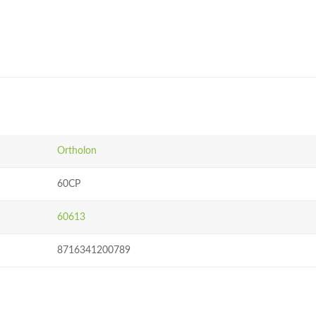
Ortholon
60CP
60613
8716341200789