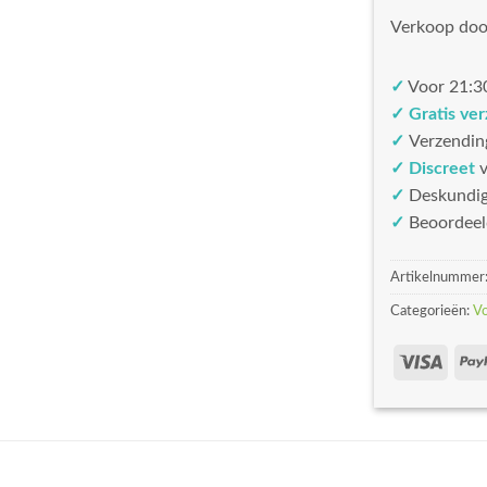
Verkoop doo
✓
Voor 21:30
✓ Gratis ve
✓
Verzendin
✓ Discreet
v
✓
Deskundi
✓
Beoordeel
Artikelnummer
Categorieën:
V