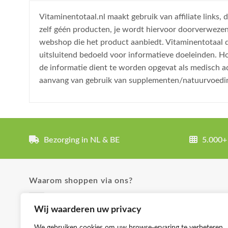
Vitaminentotaal.nl maakt gebruik van affiliate links
zelf géén producten, je wordt hiervoor doorverweze
webshop die het product aanbiedt. Vitaminentotaal do
uitsluitend bedoeld voor informatieve doeleinden. H
de informatie dient te worden opgevat als medisch a
aanvang van gebruik van supplementen/natuurvoedi
Bezorging in NL & BE
5.000+
Waarom shoppen via ons?
✓ Uitgebreide product omschrijvingen
Wij waarderen uw privacy
✓ Groot aanbod en lage prijzen