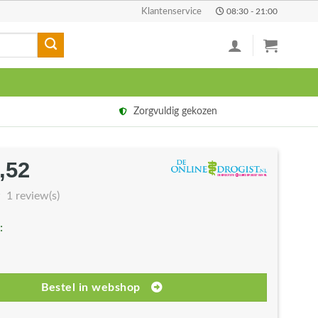
Klantenservice
08:30 - 21:00
Zorgvuldig gekozen
,52
rspronkelijke
Huidige
js
prijs
1 review(s)
s:
is:
:
9,32.
€41,52.
Bestel in webshop