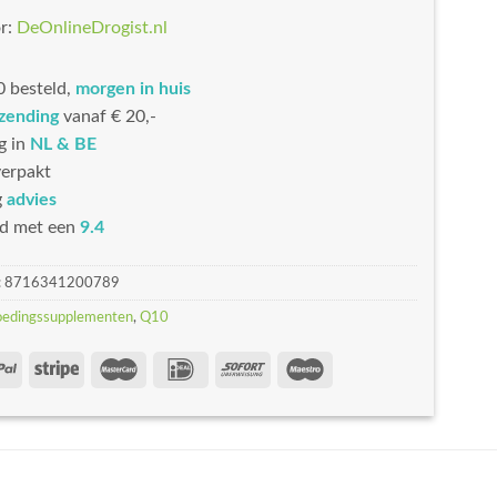
r:
DeOnlineDrogist.nl
 besteld,
morgen in huis
rzending
vanaf € 20,-
g in
NL & BE
erpakt
g
advies
d met een
9.4
:
8716341200789
oedingssupplementen
,
Q10