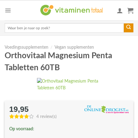
Skip
to
content
Zoeken
naar:
Voedingssupplementen
/
Vegan supplementen
Orthovitaal Magnesium Penta
Tabletten 60TB
19,95
4 review(s)
Op voorraad: