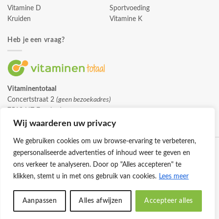
Vitamine D
Sportvoeding
Kruiden
Vitamine K
Heb je een vraag?
Vitaminentotaal
Concertstraat 2
(geen bezoekadres)
7512 HZ Enschede
info@vitaminentotaal.nl
Wij waarderen uw privacy
We gebruiken cookies om uw browse-ervaring te verbeteren,
gepersonaliseerde advertenties of inhoud weer te geven en
ons verkeer te analyseren. Door op "Alles accepteren" te
klikken, stemt u in met ons gebruik van cookies.
Lees meer
Klantenservice
Cookies
Privacybeleid
Disclaimer
Aanpassen
Alles afwijzen
Accepteer alles
© 2026 -
Vitaminentotaal.nl