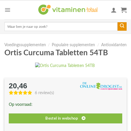
Skip
to
content
Zoeken
naar:
Voedingssupplementen
/
Populaire supplementen
/
Antioxidanten
Ortis Curcuma Tabletten 54TB
20,46
6 review(s)
Op voorraad:
Bestel in webshop