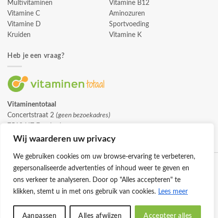
Multivitaminen
Vitamine B12
Vitamine C
Aminozuren
Vitamine D
Sportvoeding
Kruiden
Vitamine K
Heb je een vraag?
Vitaminentotaal
Concertstraat 2
(geen bezoekadres)
7512 HZ Enschede
info@vitaminentotaal.nl
Wij waarderen uw privacy
We gebruiken cookies om uw browse-ervaring te verbeteren,
gepersonaliseerde advertenties of inhoud weer te geven en
ons verkeer te analyseren. Door op "Alles accepteren" te
klikken, stemt u in met ons gebruik van cookies.
Lees meer
Klantenservice
Cookies
Privacybeleid
Disclaimer
Aanpassen
Alles afwijzen
Accepteer alles