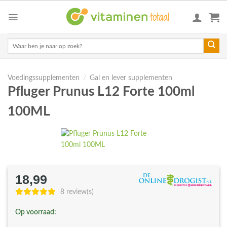
Skip
to
content
Zoeken
naar:
Voedingssupplementen
/
Gal en lever supplementen
Pfluger Prunus L12 Forte 100ml
100ML
18,99
8 review(s)
Op voorraad: