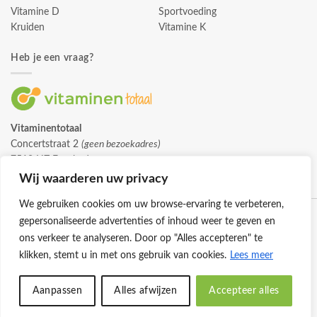
Vitamine D
Sportvoeding
Kruiden
Vitamine K
Heb je een vraag?
Vitaminentotaal
Concertstraat 2
(geen bezoekadres)
7512 HZ Enschede
info@vitaminentotaal.nl
Wij waarderen uw privacy
We gebruiken cookies om uw browse-ervaring te verbeteren,
gepersonaliseerde advertenties of inhoud weer te geven en
ons verkeer te analyseren. Door op "Alles accepteren" te
klikken, stemt u in met ons gebruik van cookies.
Lees meer
Klantenservice
Cookies
Privacybeleid
Disclaimer
Aanpassen
Alles afwijzen
Accepteer alles
© 2026 -
Vitaminentotaal.nl