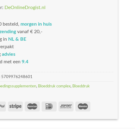
r:
DeOnlineDrogist.nl
 besteld,
morgen in huis
rzending
vanaf € 20,-
g in
NL & BE
erpakt
g
advies
d met een
9.4
:
5709976248601
oedingssupplementen
,
Bloeddruk complex
,
Bloeddruk