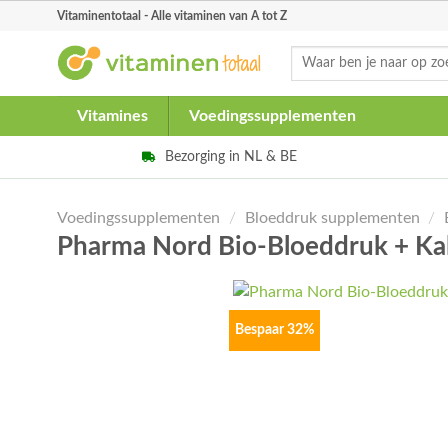
Skip
Vitaminentotaal - Alle vitaminen van A tot Z
to
Zoeken
content
naar:
Vitamines
Voedingssupplementen
Bezorging in NL & BE
Voedingssupplementen
/
Bloeddruk supplementen
/
Pharma Nord Bio-Bloeddruk + K
Bespaar 32%