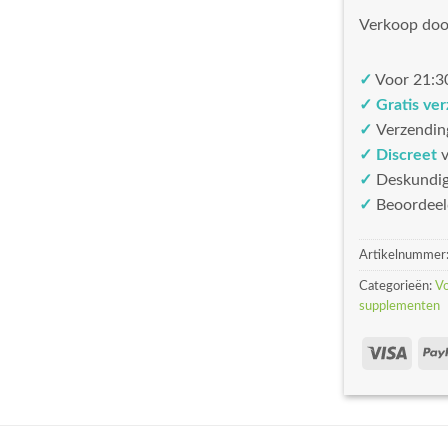
Verkoop doo
✓
Voor 21:30
✓ Gratis ve
✓
Verzendin
✓ Discreet
v
✓
Deskundi
✓
Beoordeel
Artikelnummer
Categorieën:
V
supplementen