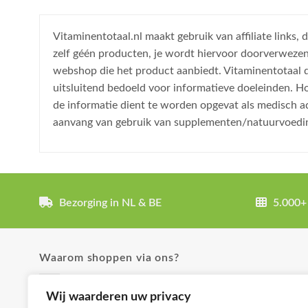
Vitaminentotaal.nl maakt gebruik van affiliate links
zelf géén producten, je wordt hiervoor doorverweze
webshop die het product aanbiedt. Vitaminentotaal do
uitsluitend bedoeld voor informatieve doeleinden. H
de informatie dient te worden opgevat als medisch a
aanvang van gebruik van supplementen/natuurvoedi
Bezorging in NL & BE
5.000+
Waarom shoppen via ons?
✓ Uitgebreide product omschrijvingen
Wij waarderen uw privacy