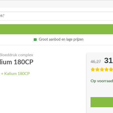
Groot aanbod en lage prijzen
Bloeddruk complex
31
Oo
alium 180CP
46,27
pri
wa
Op voorraad
€4