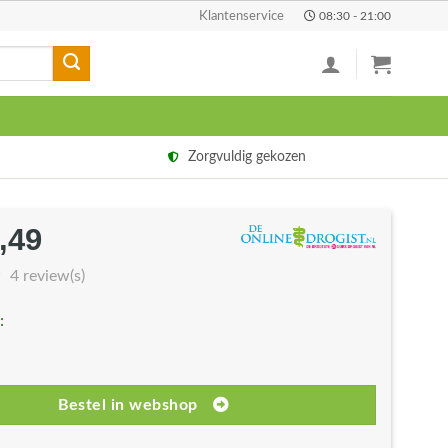
Klantenservice
08:30 - 21:00
Zorgvuldig gekozen
,49
rspronkelijke
Huidige
js
prijs
4 review(s)
s:
is:
:
6,27.
€31,49.
Bestel in webshop