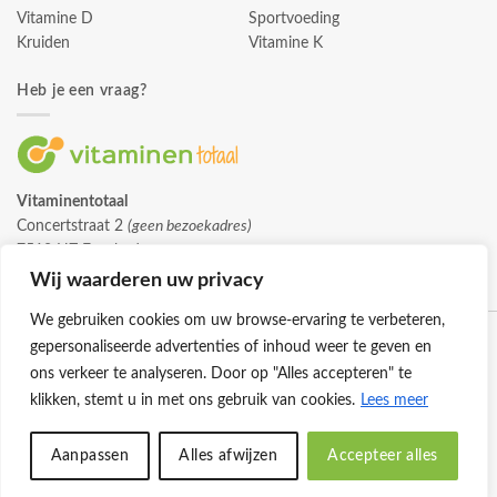
Vitamine D
Sportvoeding
Kruiden
Vitamine K
Heb je een vraag?
Vitaminentotaal
Concertstraat 2
(geen bezoekadres)
7512 HZ Enschede
info@vitaminentotaal.nl
Wij waarderen uw privacy
We gebruiken cookies om uw browse-ervaring te verbeteren,
gepersonaliseerde advertenties of inhoud weer te geven en
ons verkeer te analyseren. Door op "Alles accepteren" te
klikken, stemt u in met ons gebruik van cookies.
Lees meer
Klantenservice
Cookies
Privacybeleid
Disclaimer
Aanpassen
Alles afwijzen
Accepteer alles
© 2026 -
Vitaminentotaal.nl