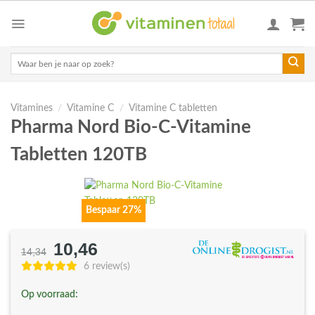
Skip
to
content
Zoeken
naar:
Vitamines
/
Vitamine C
/
Vitamine C tabletten
Pharma Nord Bio-C-Vitamine
Tabletten 120TB
Bespaar 27%
10,46
Oorspronkelijke
Huidige
14,34
prijs
prijs
6 review(s)
was:
is:
Op voorraad:
€14,34.
€10,46.