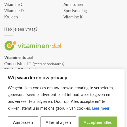
Vitamine C
Aminozuren
Vitamine D
Sportvoeding
Kruiden
Vitamine K
Heb je een vraag?
Vitaminentotaal
Concertstraat 2
(geen bezoekadres)
7512 HZ Enschede
info@vitaminentotaal.nl
Wij waarderen uw privacy
We gebruiken cookies om uw browse-ervaring te verbeteren,
gepersonaliseerde advertenties of inhoud weer te geven en
ons verkeer te analyseren. Door op "Alles accepteren" te
klikken, stemt u in met ons gebruik van cookies.
Lees meer
Klantenservice
Cookies
Privacybeleid
Disclaimer
Aanpassen
Alles afwijzen
Accepteer alles