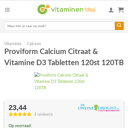
Skip
to
content
Zoeken
naar:
Vitamines
/
Calcium
Proviform Calcium Citraat &
Vitamine D3 Tabletten 120st 120TB
23,44
3 review(s)
Op voorraad: