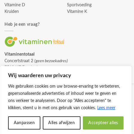
Vitamine D
Sportvoeding
Kruiden
Vitamine K
Heb je een vraag?
Vitaminentotaal
Concertstraat 2
(geen bezoekadres)
7512 HZ Enschede
info@vitaminentotaal.nl
Wij waarderen uw privacy
We gebruiken cookies om uw browse-ervaring te verbeteren,
gepersonaliseerde advertenties of inhoud weer te geven en
ons verkeer te analyseren. Door op "Alles accepteren" te
klikken, stemt u in met ons gebruik van cookies.
Lees meer
Klantenservice
Cookies
Privacybeleid
Disclaimer
Aanpassen
Alles afwijzen
Accepteer alles
© 2026 -
Vitaminentotaal.nl