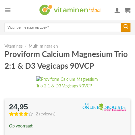
Skip
to
content
Zoeken
naar:
Vitamines
/
Multi mineralen
Proviform Calcium Magnesium Trio
2:1 & D3 Vegicaps 90VCP
24,95
2 review(s)
Op voorraad: