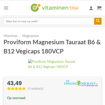
Skip
to
content
Zoeken
naar:
Vitamines
/
Magnesium
Proviform Magnesium Tauraat B6 &
B12 Vegicaps 180VCP
43,49
4 review(s)
Op voorraad: