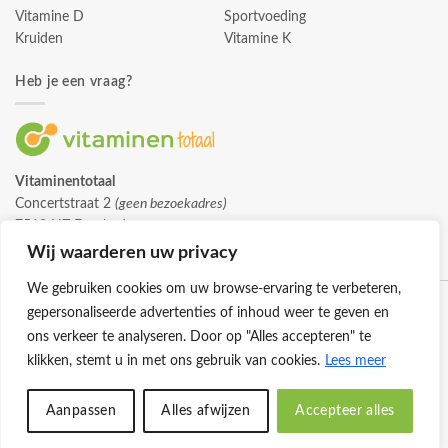
Vitamine D
Sportvoeding
Kruiden
Vitamine K
Heb je een vraag?
Vitaminentotaal
Concertstraat 2
(geen bezoekadres)
7512 HZ Enschede
info@vitaminentotaal.nl
Wij waarderen uw privacy
We gebruiken cookies om uw browse-ervaring te verbeteren,
gepersonaliseerde advertenties of inhoud weer te geven en
ons verkeer te analyseren. Door op "Alles accepteren" te
klikken, stemt u in met ons gebruik van cookies.
Lees meer
Klantenservice
Cookies
Privacybeleid
Disclaimer
Aanpassen
Alles afwijzen
Accepteer alles
© 2026 -
Vitaminentotaal.nl