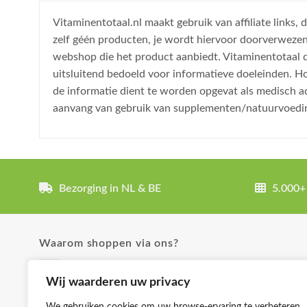
Vitaminentotaal.nl maakt gebruik van affiliate links
zelf géén producten, je wordt hiervoor doorverweze
webshop die het product aanbiedt. Vitaminentotaal do
uitsluitend bedoeld voor informatieve doeleinden. H
de informatie dient te worden opgevat als medisch a
aanvang van gebruik van supplementen/natuurvoedi
Bezorging in NL & BE
5.000+
Waarom shoppen via ons?
✓ Uitgebreide product omschrijvingen
Wij waarderen uw privacy
✓ Groot aanbod en lage prijzen