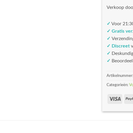
Verkoop doo
✓
Voor 21:30
✓ Gratis ve
✓
Verzendin
✓ Discreet
v
✓
Deskundi
✓
Beoordeel
Artikelnummer
Categorieën:
V