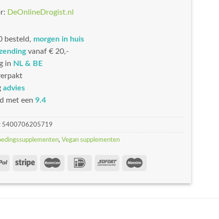
r:
DeOnlineDrogist.nl
 besteld,
morgen in huis
rzending
vanaf € 20,-
g in
NL & BE
erpakt
g
advies
d met een
9.4
:
5400706205719
oedingssupplementen
,
Vegan supplementen