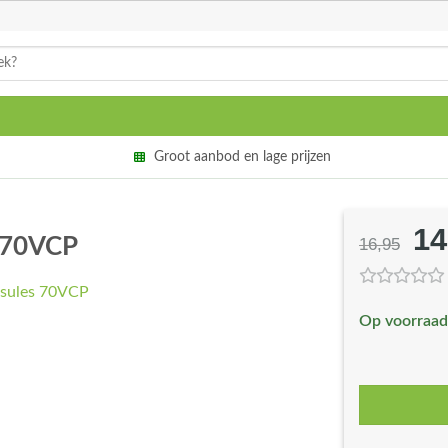
Groot aanbod en lage prijzen
14
Oo
s 70VCP
16,95
pri
wa
Op voorraad
€1