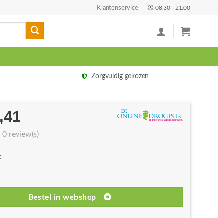
Klantenservice
08:30 - 21:00
Zorgvuldig gekozen
,41
rspronkelijke
Huidige
js
prijs
0 review(s)
s:
is:
:
6,95.
€14,41.
Bestel in webshop