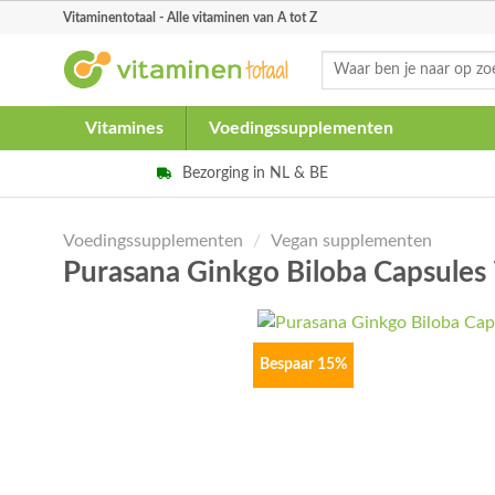
Skip
Vitaminentotaal - Alle vitaminen van A tot Z
to
Zoeken
content
naar:
Vitamines
Voedingssupplementen
Bezorging in NL & BE
Voedingssupplementen
/
Vegan supplementen
Purasana Ginkgo Biloba Capsule
Bespaar 15%