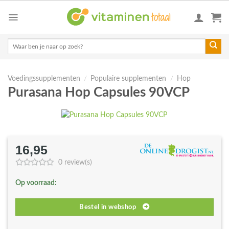
Skip
to
content
Zoeken
naar:
Voedingssupplementen
/
Populaire supplementen
/
Hop
Purasana Hop Capsules 90VCP
16,95
0 review(s)
Op voorraad:
Bestel in webshop