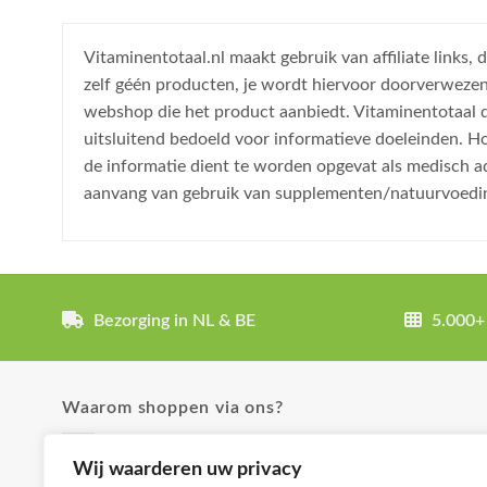
Vitaminentotaal.nl maakt gebruik van affiliate links
zelf géén producten, je wordt hiervoor doorverweze
webshop die het product aanbiedt. Vitaminentotaal do
uitsluitend bedoeld voor informatieve doeleinden. H
de informatie dient te worden opgevat als medisch a
aanvang van gebruik van supplementen/natuurvoedi
Bezorging in NL & BE
5.000+
Waarom shoppen via ons?
✓ Uitgebreide product omschrijvingen
Wij waarderen uw privacy