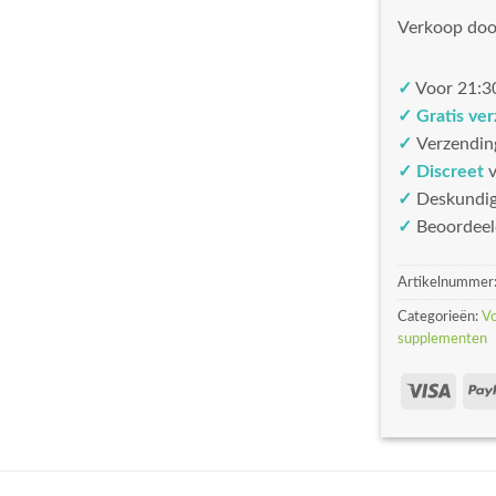
Verkoop doo
✓
Voor 21:30
✓ Gratis ve
✓
Verzendin
✓ Discreet
v
✓
Deskundi
✓
Beoordeel
Artikelnummer
Categorieën:
V
supplementen