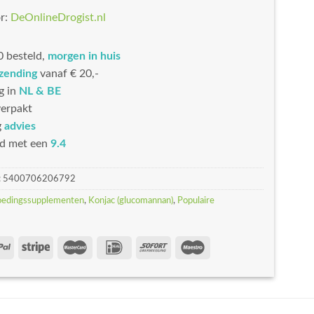
r:
DeOnlineDrogist.nl
 besteld,
morgen in huis
rzending
vanaf € 20,-
g in
NL & BE
erpakt
g
advies
d met een
9.4
:
5400706206792
oedingssupplementen
,
Konjac (glucomannan)
,
Populaire