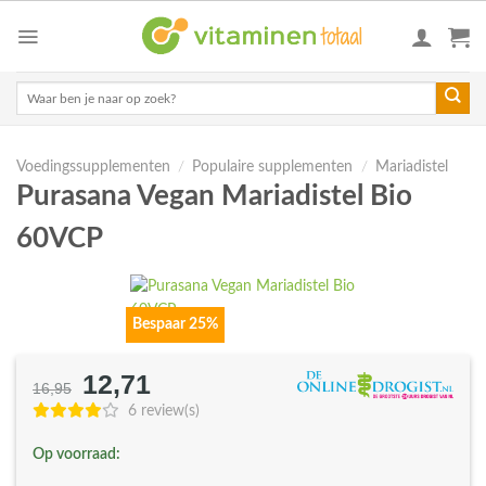
Skip
to
content
Zoeken
naar:
Voedingssupplementen
/
Populaire supplementen
/
Mariadistel
Purasana Vegan Mariadistel Bio
60VCP
Bespaar 25%
12,71
Oorspronkelijke
Huidige
16,95
prijs
prijs
6 review(s)
was:
is:
Op voorraad:
€16,95.
€12,71.