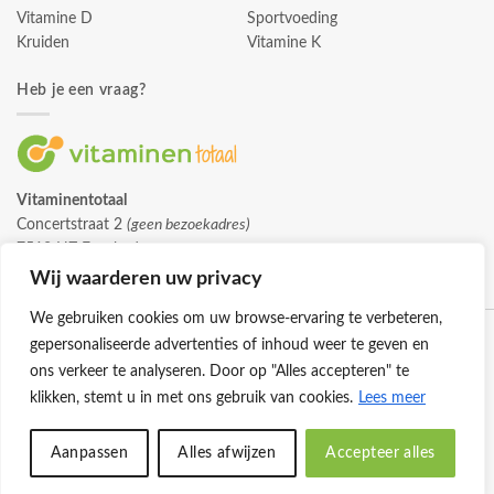
Vitamine D
Sportvoeding
Kruiden
Vitamine K
Heb je een vraag?
Vitaminentotaal
Concertstraat 2
(geen bezoekadres)
7512 HZ Enschede
info@vitaminentotaal.nl
Wij waarderen uw privacy
We gebruiken cookies om uw browse-ervaring te verbeteren,
gepersonaliseerde advertenties of inhoud weer te geven en
ons verkeer te analyseren. Door op "Alles accepteren" te
klikken, stemt u in met ons gebruik van cookies.
Lees meer
Klantenservice
Cookies
Privacybeleid
Disclaimer
Aanpassen
Alles afwijzen
Accepteer alles
© 2026 -
Vitaminentotaal.nl