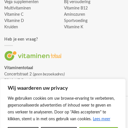
Vega supplementen
Bij veroudering
Multivitaminen
Vitamine B12
Vitamine C
Aminozuren
Vitamine D
Sportvoeding
Kruiden
Vitamine K
Heb je een vraag?
Vitaminentotaal
Concertstraat 2
(geen bezoekadres)
7512 HZ Enschede
info@vitaminentotaal.nl
Wij waarderen uw privacy
We gebruiken cookies om uw browse-ervaring te verbeteren,
gepersonaliseerde advertenties of inhoud weer te geven en
ons verkeer te analyseren. Door op "Alles accepteren" te
klikken, stemt u in met ons gebruik van cookies.
Lees meer
Klantenservice
Cookies
Privacybeleid
Disclaimer