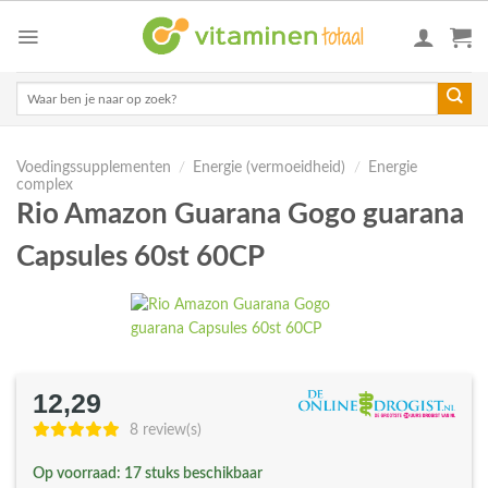
Skip
to
content
Zoeken
naar:
Voedingssupplementen
/
Energie (vermoeidheid)
/
Energie
complex
Rio Amazon Guarana Gogo guarana
Capsules 60st 60CP
12,29
8 review(s)
Op voorraad: 17 stuks beschikbaar