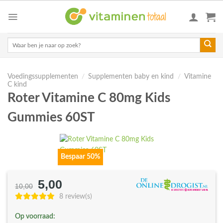
Skip
to
content
Zoeken
naar:
Voedingssupplementen
/
Supplementen baby en kind
/
Vitamine
C kind
Roter Vitamine C 80mg Kids
Gummies 60ST
Bespaar 50%
5,00
Oorspronkelijke
Huidige
10,00
prijs
prijs
8 review(s)
was:
is:
Op voorraad:
€10,00.
€5,00.