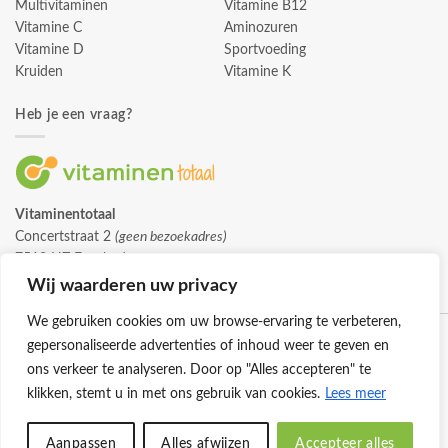
Multivitaminen
Vitamine B12
Vitamine C
Aminozuren
Vitamine D
Sportvoeding
Kruiden
Vitamine K
Heb je een vraag?
Vitaminentotaal
Concertstraat 2
(geen bezoekadres)
7512 HZ Enschede
info@vitaminentotaal.nl
Wij waarderen uw privacy
We gebruiken cookies om uw browse-ervaring te verbeteren,
gepersonaliseerde advertenties of inhoud weer te geven en
ons verkeer te analyseren. Door op "Alles accepteren" te
klikken, stemt u in met ons gebruik van cookies.
Lees meer
Klantenservice
Cookies
Privacybeleid
Disclaimer
Aanpassen
Alles afwijzen
Accepteer alles