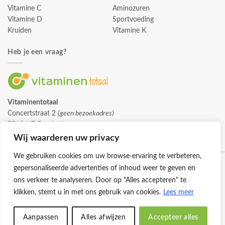
Vitamine C
Aminozuren
Vitamine D
Sportvoeding
Kruiden
Vitamine K
Heb je een vraag?
Vitaminentotaal
Concertstraat 2
(geen bezoekadres)
7512 HZ Enschede
info@vitaminentotaal.nl
Wij waarderen uw privacy
We gebruiken cookies om uw browse-ervaring te verbeteren,
gepersonaliseerde advertenties of inhoud weer te geven en
ons verkeer te analyseren. Door op "Alles accepteren" te
klikken, stemt u in met ons gebruik van cookies.
Lees meer
Klantenservice
Cookies
Privacybeleid
Disclaimer
Aanpassen
Alles afwijzen
Accepteer alles