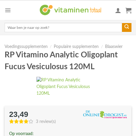
Skip
to
content
Zoeken
naar:
Voedingssupplementen
/
Populaire supplementen
/
Blaaswier
RP Vitamino Analytic Oligoplant
Fucus Vesiculosus 120ML
23,49
3 review(s)
Op voorraad: