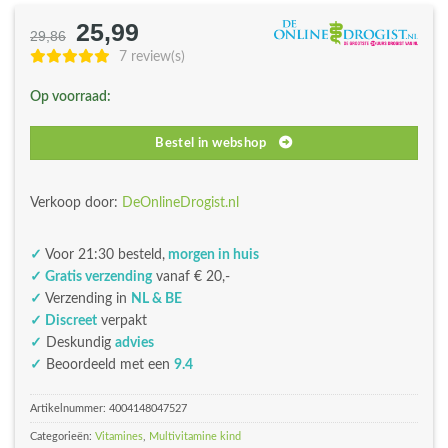
25,99
Oorspronkelijke
Huidige
29,86
prijs
prijs
7 review(s)
was:
is:
Op voorraad:
€29,86.
€25,99.
Bestel in webshop
Verkoop door:
DeOnlineDrogist.nl
✓
Voor 21:30 besteld,
morgen in huis
✓ Gratis verzending
vanaf € 20,-
✓
Verzending in
NL & BE
✓ Discreet
verpakt
✓
Deskundig
advies
✓
Beoordeeld met een
9.4
Artikelnummer:
4004148047527
Categorieën:
Vitamines
,
Multivitamine kind