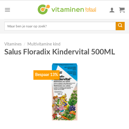
Skip
to
content
Zoeken
naar:
Vitamines
/
Multivitamine kind
Salus Floradix Kindervital 500ML
Bespaar 13%