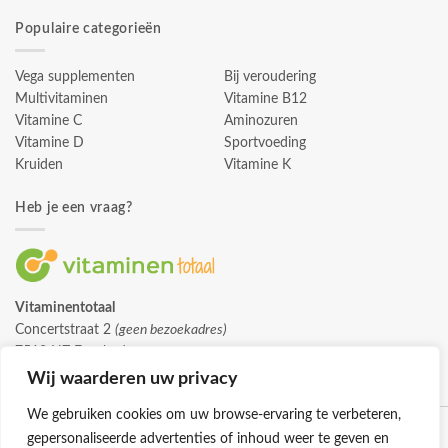
Populaire categorieën
Vega supplementen
Bij veroudering
Multivitaminen
Vitamine B12
Vitamine C
Aminozuren
Vitamine D
Sportvoeding
Kruiden
Vitamine K
Heb je een vraag?
Vitaminentotaal
Concertstraat 2
(geen bezoekadres)
7512 HZ Enschede
info@vitaminentotaal.nl
Wij waarderen uw privacy
We gebruiken cookies om uw browse-ervaring te verbeteren,
gepersonaliseerde advertenties of inhoud weer te geven en