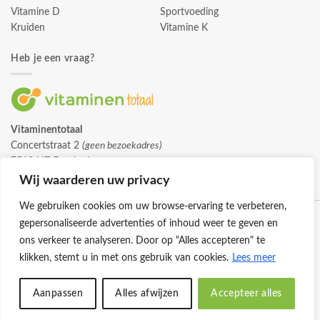
Vitamine D
Sportvoeding
Kruiden
Vitamine K
Heb je een vraag?
Vitaminentotaal
Concertstraat 2
(geen bezoekadres)
7512 HZ Enschede
info@vitaminentotaal.nl
Wij waarderen uw privacy
We gebruiken cookies om uw browse-ervaring te verbeteren,
gepersonaliseerde advertenties of inhoud weer te geven en
ons verkeer te analyseren. Door op "Alles accepteren" te
klikken, stemt u in met ons gebruik van cookies.
Lees meer
Klantenservice
Cookies
Privacybeleid
Disclaimer
Aanpassen
Alles afwijzen
Accepteer alles
© 2026 -
Vitaminentotaal.nl