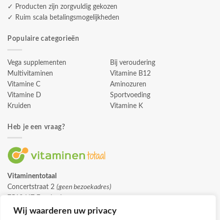
✓ Producten zijn zorgvuldig gekozen
✓ Ruim scala betalingsmogelijkheden
Populaire categorieën
Vega supplementen
Bij veroudering
Multivitaminen
Vitamine B12
Vitamine C
Aminozuren
Vitamine D
Sportvoeding
Kruiden
Vitamine K
Heb je een vraag?
Vitaminentotaal
Concertstraat 2
(geen bezoekadres)
7512 HZ Enschede
info@vitaminentotaal.nl
Wij waarderen uw privacy