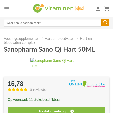
Skip
to
content
Zoeken
naar:
Voedingssupplementen
/
Hart en bloedvaten
/
Hart en
bloedvaten complex
Sanopharm Sano Qi Hart 50ML
15,78
5 review(s)
Op voorraad: 11 stuks beschikbaar
Bestel in webshop