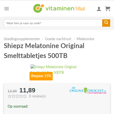
Skip
to
content
Zoeken
naar:
Voedingssupplementen
/
Goede nachtrust
/
Melatonine
Shiepz Melatonine Original
Smelttabletjes 500TB
Bespaar 15%
11,89
Oorspronkelijke
Huidige
13,99
prijs
prijs
0 review(s)
was:
is:
Op voorraad:
€13,99.
€11,89.