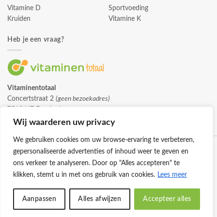
Vitamine D
Sportvoeding
Kruiden
Vitamine K
Heb je een vraag?
Vitaminentotaal
Concertstraat 2
(geen bezoekadres)
7512 HZ Enschede
info@vitaminentotaal.nl
Wij waarderen uw privacy
We gebruiken cookies om uw browse-ervaring te verbeteren,
gepersonaliseerde advertenties of inhoud weer te geven en
ons verkeer te analyseren. Door op "Alles accepteren" te
klikken, stemt u in met ons gebruik van cookies.
Lees meer
Klantenservice
Cookies
Privacybeleid
Disclaimer
Aanpassen
Alles afwijzen
Accepteer alles
© 2026 -
Vitaminentotaal.nl