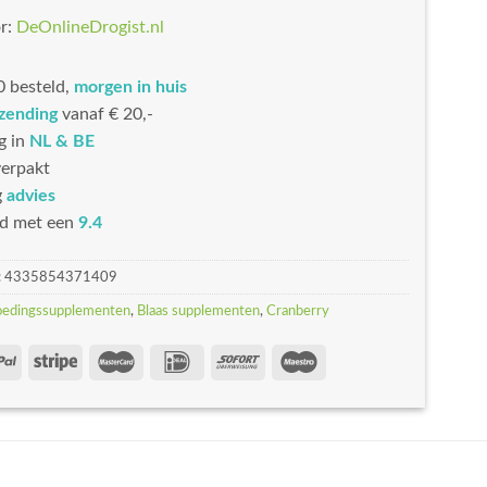
r:
DeOnlineDrogist.nl
 besteld,
morgen in huis
rzending
vanaf € 20,-
g in
NL & BE
erpakt
g
advies
d met een
9.4
:
4335854371409
oedingssupplementen
,
Blaas supplementen
,
Cranberry