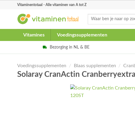
Skip
Vitaminentotaal - Alle vitaminen van A tot Z
to
Zoeken
content
naar:
Vitamines
Voedingssupplementen
Bezorging in NL & BE
Voedingssupplementen
/
Blaas supplementen
/
Cran
Solaray CranActin Cranberryextr