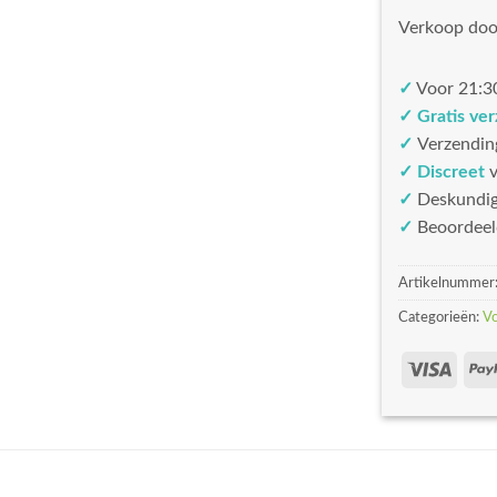
Verkoop doo
✓
Voor 21:30
✓ Gratis ve
✓
Verzendin
✓ Discreet
v
✓
Deskundi
✓
Beoordeel
Artikelnummer
Categorieën:
V