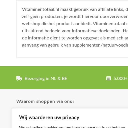
Vitaminentotaal.nl maakt gebruik van affiliate links
zelf géén producten, je wordt hiervoor doorverweze
webshop die het product aanbiedt. Vitaminentotaal do
uitsluitend bedoeld voor informatieve doeleinden. H
de informatie dient te worden opgevat als medisch a
aanvang van gebruik van supplementen/natuurvoedi
Bezorging in NL & BE
5.000+
Waarom shoppen via ons?
✓ Uitgebreide product omschrijvingen
Wij waarderen uw privacy
✓ Groot aanbod en lage prijzen