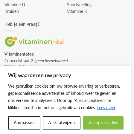
Vitamine D
Sportvoeding
Kruiden
Vitamine K
Heb je een vraag?
Vitaminentotaal
Concertstraat 2
(geen bezoekadres)
7512 HZ Enschede
info@vitaminentotaal.nl
Wij waarderen uw privacy
We gebruiken cookies om uw browse-ervaring te verbeteren,
gepersonaliseerde advertenties of inhoud weer te geven en
ons verkeer te analyseren. Door op "Alles accepteren" te
klikken, stemt u in met ons gebruik van cookies.
Lees meer
Klantenservice
Cookies
Privacybeleid
Disclaimer
Aanpassen
Alles afwijzen
Accepteer alles
© 2026 -
Vitaminentotaal.nl