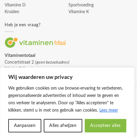
Vitamine D
Sportvoeding
Kruiden
Vitamine K
Heb je een vraag?
Vitaminentotaal
Concertstraat 2
(geen bezoekadres)
7512 HZ Enschede
info@vitaminentotaal.nl
Wij waarderen uw privacy
We gebruiken cookies om uw browse-ervaring te verbeteren,
gepersonaliseerde advertenties of inhoud weer te geven en
ons verkeer te analyseren. Door op "Alles accepteren" te
klikken, stemt u in met ons gebruik van cookies.
Lees meer
Klantenservice
Cookies
Privacybeleid
Disclaimer
Aanpassen
Alles afwijzen
Accepteer alles
© 2026 -
Vitaminentotaal.nl