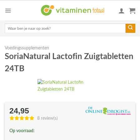
Skip
to
content
Zoeken
naar:
Voedingssupplementen
SoriaNatural Lactofin Zuigtabletten
24TB
24,95
8 review(s)
Op voorraad: