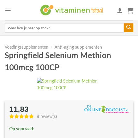
Skip
to
content
Zoeken
naar:
Voedingssupplementen
/
Anti-aging supplementen
Springfield Selenium Methion
100mcg 100CP
11,83
8 review(s)
Op voorraad: