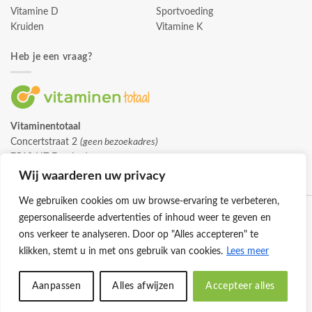
Vitamine D
Sportvoeding
Kruiden
Vitamine K
Heb je een vraag?
Vitaminentotaal
Concertstraat 2
(geen bezoekadres)
7512 HZ Enschede
info@vitaminentotaal.nl
Wij waarderen uw privacy
We gebruiken cookies om uw browse-ervaring te verbeteren,
gepersonaliseerde advertenties of inhoud weer te geven en
ons verkeer te analyseren. Door op "Alles accepteren" te
klikken, stemt u in met ons gebruik van cookies.
Lees meer
Klantenservice
Cookies
Privacybeleid
Disclaimer
Aanpassen
Alles afwijzen
Accepteer alles
© 2026 -
Vitaminentotaal.nl