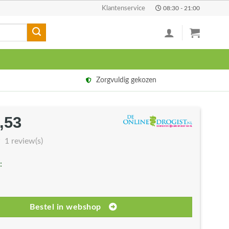
Klantenservice
08:30 - 21:00
Zorgvuldig gekozen
,53
rspronkelijke
Huidige
js
prijs
1 review(s)
s:
is:
:
3,60.
€19,53.
Bestel in webshop