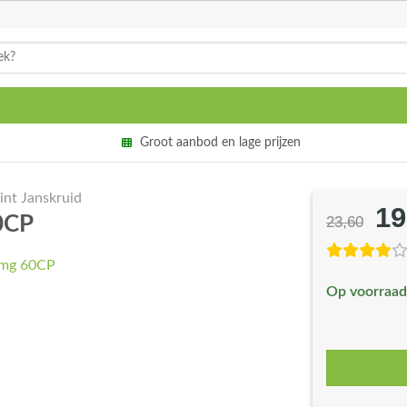
Groot aanbod en lage prijzen
int Janskruid
19
Oo
60CP
23,60
pri
wa
Op voorraad
€2