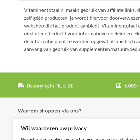
Vitaminentotaal.nl maakt gebruik van affiliate links
zelf géén producten, je wordt hiervoor doorverweze
webshop die het product aanbiedt. Vitaminentotaal do
uitsluitend bedoeld voor informatieve doeleinden. H
de informatie dient te worden opgevat als medisch a
aanvang van gebruik van supplementen/natuurvoedi
Bezorging in NL & BE
5.000+
Waarom shoppen via ons?
✓ Uitgebreide product omschrijvingen
Wij waarderen uw privacy
✓ Groot aanbod en lage prijzen