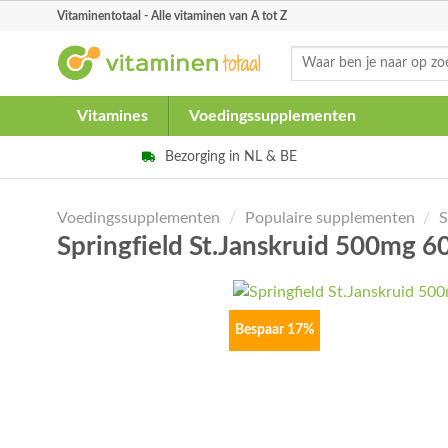
Skip
Vitaminentotaal - Alle vitaminen van A tot Z
to
Zoeken
content
naar:
Vitamines
Voedingssupplementen
Bezorging in NL & BE
Voedingssupplementen
/
Populaire supplementen
/
S
Springfield St.Janskruid 500mg 
Bespaar 17%