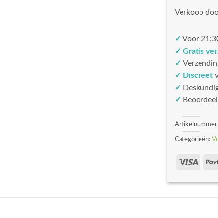
Verkoop doo
✓
Voor 21:30
✓ Gratis ve
✓
Verzendin
✓ Discreet
v
✓
Deskundi
✓
Beoordeel
Artikelnummer
Categorieën:
V