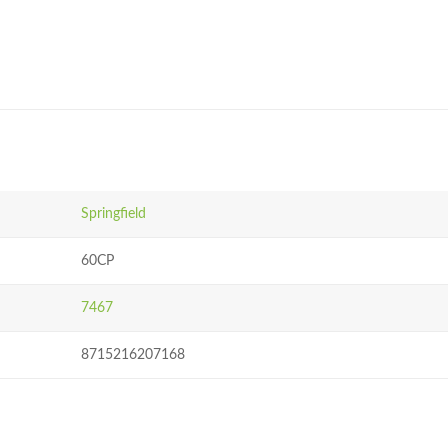
Springfield
60CP
7467
8715216207168