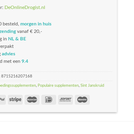
r:
DeOnlineDrogist.nl
 besteld,
morgen in huis
rzending
vanaf € 20,-
g in
NL & BE
erpakt
g
advies
d met een
9.4
:
8715216207168
oedingssupplementen
,
Populaire supplementen
,
Sint Janskruid