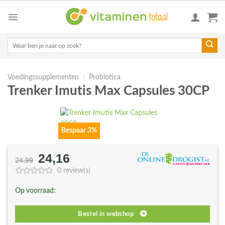
Skip
to
content
Zoeken
naar:
Voedingssupplementen
/
Probiotica
Trenker Imutis Max Capsules 30CP
Bespaar 3%
24,16
Oorspronkelijke
Huidige
24,99
prijs
prijs
0 review(s)
was:
is:
Op voorraad:
€24,99.
€24,16.
Bestel in webshop