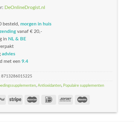
r:
DeOnlineDrogist.nl
 besteld,
morgen in huis
rzending
vanaf € 20,-
g in
NL & BE
erpakt
g
advies
d met een
9.4
:
8713286015225
oedingssupplementen
,
Antioxidanten
,
Populaire supplementen