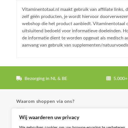
Vitaminentotaal.nl maakt gebruik van affiliate links
zelf géén producten, je wordt hiervoor doorverweze
webshop die het product aanbiedt. Vitaminentotaal do
uitsluitend bedoeld voor informatieve doeleinden. H
de informatie dient te worden opgevat als medisch a
aanvang van gebruik van supplementen/natuurvoedi
Bezorging in NL & BE
5.000+
Waarom shoppen via ons?
✓ Uitgebreide product omschrijvingen
Wij waarderen uw privacy
✓ Groot aanbod en lage prijzen