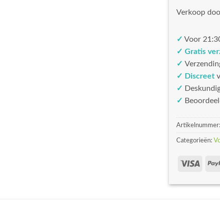
Verkoop doo
✓
Voor 21:30
✓ Gratis ve
✓
Verzendin
✓ Discreet
v
✓
Deskundi
✓
Beoordeel
Artikelnummer
Categorieën:
V