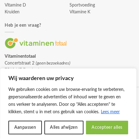
Vitamine D
Sportvoeding
Kruiden
Vitamine K
Heb je een vraag?
Vitaminentotaal
Concertstraat 2
(geen bezoekadres)
7512 HZ Enschede
info@vitaminentotaal.nl
Wij waarderen uw privacy
We gebruiken cookies om uw browse-ervaring te verbeteren,
gepersonaliseerde advertenties of inhoud weer te geven en
ons verkeer te analyseren. Door op "Alles accepteren" te
klikken, stemt u in met ons gebruik van cookies.
Lees meer
Klantenservice
Cookies
Privacybeleid
Disclaimer
Aanpassen
Alles afwijzen
Accepteer alles
© 2026 -
Vitaminentotaal.nl