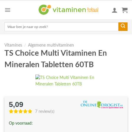
Skip
to
content
Zoeken
naar:
Vitamines
/
Algemene multivitaminen
TS Choice Multi Vitaminen En
Mineralen Tabletten 60TB
5,09
7 review(s)
Op voorraad: