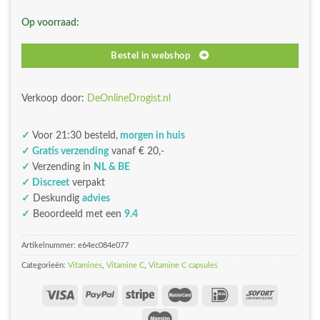
was:
is:
Op voorraad:
€8,98.
€7,53.
Bestel in webshop
Verkoop door:
DeOnlineDrogist.nl
✓
Voor 21:30 besteld,
morgen in huis
✓ Gratis verzending
vanaf € 20,-
✓
Verzending in
NL & BE
✓ Discreet
verpakt
✓
Deskundig
advies
✓
Beoordeeld met een
9.4
Artikelnummer:
e64ec084e077
Categorieën:
Vitamines
,
Vitamine C
,
Vitamine C capsules