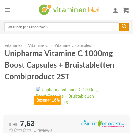
Skip
to
content
Zoeken
naar:
Vitamines
/
Vitamine C
/
Vitamine C capsules
Unipharma Vitamine C 1000mg
Boost Capsules + Bruistabletten
Combiproduct 2ST
Bespaar 16%
7,53
Oorspronkelijke
Huidige
8,98
prijs
prijs
0 review(s)