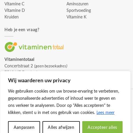
Vitamine C
Aminozuren
Vitamine D
Sportvoeding
Kruiden
Vitamine K
Heb je een vraag?
Vitaminentotaal
Concertstraat 2
(geen bezoekadres)
7512 HZ Enschede
info@vitaminentotaal.nl
Wij waarderen uw privacy
We gebruiken cookies om uw browse-ervaring te verbeteren,
gepersonaliseerde advertenties of inhoud weer te geven en
ons verkeer te analyseren. Door op "Alles accepteren" te
klikken, stemt u in met ons gebruik van cookies.
Lees meer
Klantenservice
Cookies
Privacybeleid
Disclaimer
Aanpassen
Alles afwijzen
Accepteer alles