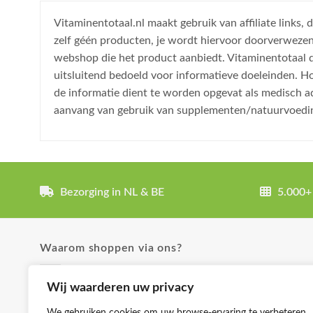
Vitaminentotaal.nl maakt gebruik van affiliate links
zelf géén producten, je wordt hiervoor doorverweze
webshop die het product aanbiedt. Vitaminentotaal do
uitsluitend bedoeld voor informatieve doeleinden. H
de informatie dient te worden opgevat als medisch a
aanvang van gebruik van supplementen/natuurvoedi
Bezorging in NL & BE
5.000+
Waarom shoppen via ons?
✓ Uitgebreide product omschrijvingen
Wij waarderen uw privacy
✓ Groot aanbod en lage prijzen