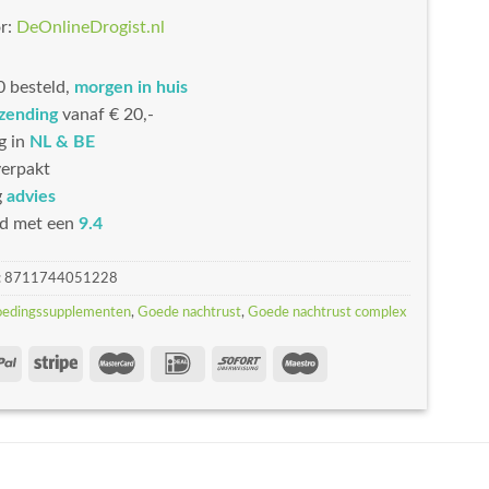
r:
DeOnlineDrogist.nl
 besteld,
morgen in huis
rzending
vanaf € 20,-
g in
NL & BE
erpakt
g
advies
d met een
9.4
:
8711744051228
oedingssupplementen
,
Goede nachtrust
,
Goede nachtrust complex