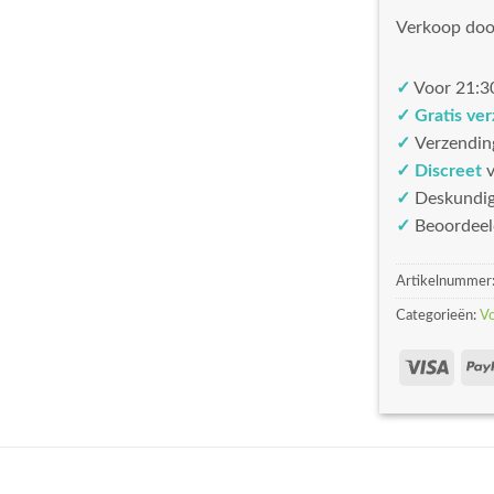
Verkoop doo
✓
Voor 21:30
✓ Gratis ve
✓
Verzendin
✓ Discreet
v
✓
Deskundi
✓
Beoordeel
Artikelnummer
Categorieën:
V