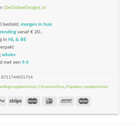
r:
DeOnlineDrogist.nl
 besteld,
morgen in huis
rzending
vanaf € 20,-
g in
NL & BE
erpakt
g
advies
d met een
9.4
:
8711744055714
oedingssupplementen
,
Citroenmelisse
,
Populaire supplementen