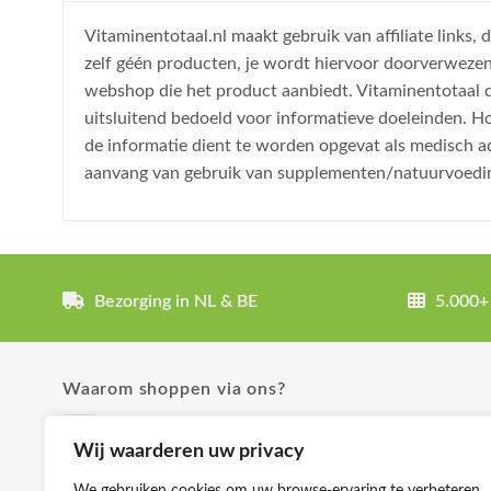
Vitaminentotaal.nl maakt gebruik van affiliate links
zelf géén producten, je wordt hiervoor doorverweze
webshop die het product aanbiedt. Vitaminentotaal do
uitsluitend bedoeld voor informatieve doeleinden. H
de informatie dient te worden opgevat als medisch a
aanvang van gebruik van supplementen/natuurvoedi
Bezorging in NL & BE
5.000+
Waarom shoppen via ons?
✓ Uitgebreide product omschrijvingen
Wij waarderen uw privacy
✓ Groot aanbod en lage prijzen