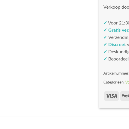
Verkoop doo
✓
Voor 21:30
✓ Gratis ve
✓
Verzendin
✓ Discreet
v
✓
Deskundi
✓
Beoordeel
Artikelnummer
Categorieën:
V