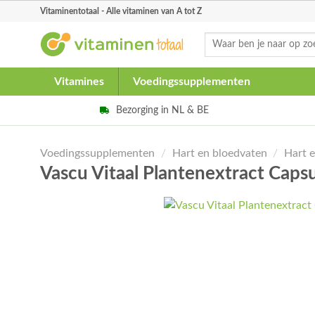
Skip
Vitaminentotaal - Alle vitaminen van A tot Z
to
Zoeken
content
naar:
Vitamines
Voedingssupplementen
Bezorging in NL & BE
Voedingssupplementen
/
Hart en bloedvaten
/
Hart 
Vascu Vitaal Plantenextract Caps