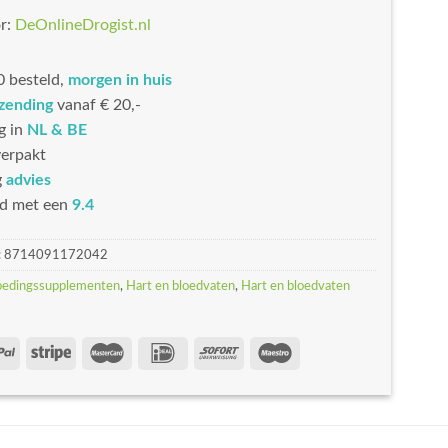
r:
DeOnlineDrogist.nl
 besteld,
morgen in huis
rzending
vanaf € 20,-
g in
NL & BE
erpakt
g
advies
d met een
9.4
:
8714091172042
oedingssupplementen
,
Hart en bloedvaten
,
Hart en bloedvaten