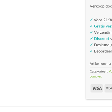
Verkoop doo
✓
Voor 21:30
✓ Gratis ve
✓
Verzendin
✓ Discreet
v
✓
Deskundi
✓
Beoordeel
Artikelnummer
Categorieën:
V
complex