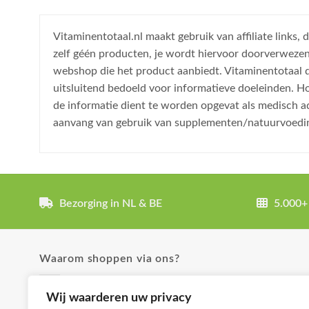
Vitaminentotaal.nl maakt gebruik van affiliate links
zelf géén producten, je wordt hiervoor doorverweze
webshop die het product aanbiedt. Vitaminentotaal do
uitsluitend bedoeld voor informatieve doeleinden. H
de informatie dient te worden opgevat als medisch a
aanvang van gebruik van supplementen/natuurvoedi
Bezorging in NL & BE
5.000+
Waarom shoppen via ons?
✓ Uitgebreide product omschrijvingen
Wij waarderen uw privacy